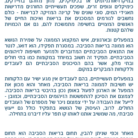
במיקרו-אורגניזמים או בכימיקלים, מזון מזוהם בחיידקים,
כימיקלים וגופים זרים, שפכים תעשייתיים החורגים מדרישות
תאגידי המים, סוגי שונים של קרינה המזיקה לבריאות - כולם
נחשבים לגורמים המסכנים את בריאות ואיכות החיים של
האנשים המצויים בחשיפה מתמשכת להם, גם אם הכמויות
שלהם קטנות.
במפעלים ובארגונים, איש המקצוע הממונה על שמירת הנושא
הוא ממונה בריאות הסביבה. במסגרת תפקידו, הוא דואג, לנטר
את התנאים הסביבתיים המדוברים ולמזער חשיפות לזיהומים
הסביבתיים. תפקיד זה חשוב במיוחד במקומות כמו בתי חולים
ובתי מלון, אשר בהם הסיכונים הסביבתיים הם לעובדים
וללקוחות המבקרים במקום.
במפעלים תעשייתיים, בהם לעובדים אין מגע ישיר עם הלקוחות
יש חשיבות לממונה בריאות הסביבה, מאחר והוא מכוון את
המפעל או הארגון לפעול באופן נכון בהיבטי בריאות הסביבה.
לצמצם את הסיכון להתפשטות הזיהומים הסביבתיים, וכמובן -
לייעל את העבודה על ידי צמצום ניכר של מספרם של העובדים
החולים. לרוב, העיסוק של הנושא בתפקיד כולל גם ייעוץ
סביבתי, מה שמשיב אותנו לאותו קו תפר עליו דיברנו בתחילה.
מאחר וכפי שניתן להבין, תחום בריאות הסביבה הוא תחום