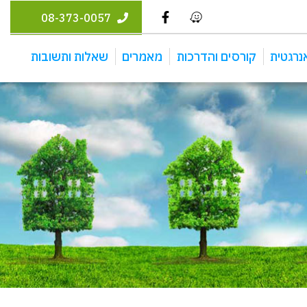
08-373-0057
נרגטית
קורסים והדרכות
מאמרים
שאלות ותשובות