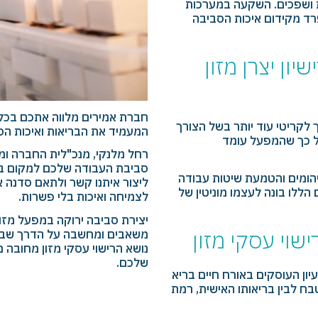
לת ושפכים. השקעה במערכות
רד מקידום איכות הסביבה
ון יצרן מזון
חברת אמירים מלווה אתכם בכל פ
ך לקריטי עוד יותר בשל הצורך
המעמיד את הבריאות ואיכות הס
ל כך שהמפעל עומד
רחל מלנקי, מנכ"לית החברה ומ
סביבת העבודה שלכם למקום ברי
זיהומים והטמעת שיטות עבודה
ליצור איתנו קשר ולתאם סדנה א
ללו בונה לעצמו מוניטין של
לצמיחה ואיכות בלי פשרות.
יצירת סביבה ירוקה במפעל מזון
שוי עסקי מזון
משאבים ומחשבה על הדרך שבה 
נושא הרישוי עסקי מזון מחובה 
שלכם.
עיון העוסקים באורח חיים בריא
בח לבין בריאותו האישית, רמת