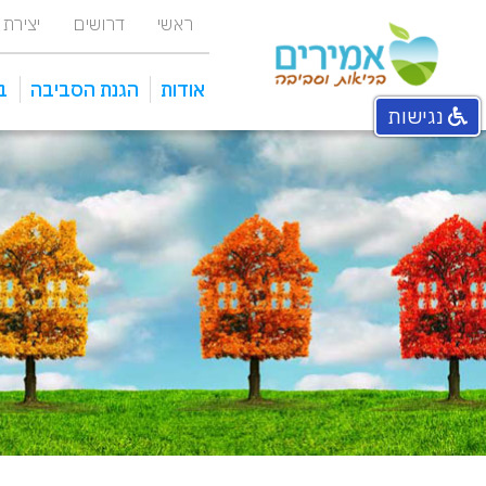
ראשי
דרושים
יצירת
אודות
הגנת הסביבה
ב
נגישות
אחראי איכות סביבה מפעלי
מכוני טיהור ומתקני שאיבה