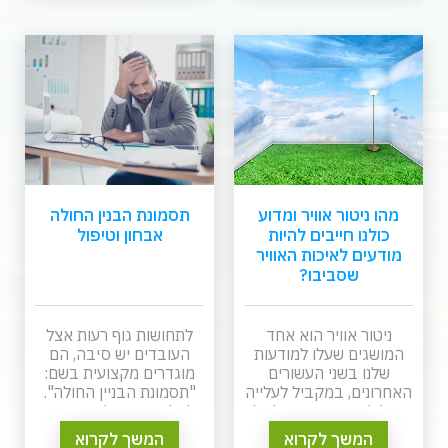
מהו ניטור אוויר ומדוע
תסמונת הבנין החולה
כולנו חייבים להיות
אבחון וטיפול
מודעים לאיכות האוויר
שסביבו?
ניטור אוויר הוא אחד
לתחושות גוף רעות אצל
המושגים שעלו למודעות
העובדים יש סיבה, הם
שלנו בשני העשורים
מוגדרים מקצועית בשם:
האחרונים, במקביל לעלייה
"תסמונת הבניין החולה".
התלולה במספרם של כלי
להלן פירוט על תסמינים,
הרכב הנעים בכבישים
בדיקות שיש לבצע וטיפול
המשך לקרוא
המשך לקרוא