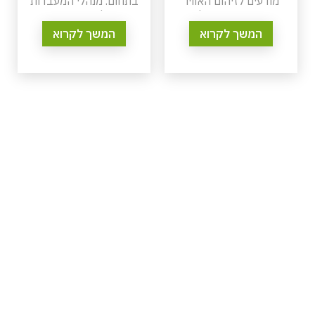
מודעים לזיהום האוויר
בתחום. מנהלי המעבדות
בתוך הבניינים,כדי לאמוד
נדרשים לעבור קורס ייעודי
את איכות האויר, יש לבצע
להשלמת הידע בבטיחות
המשך לקרוא
המשך לקרוא
ניטור אוויר בבנייני משרדים
במעבדות