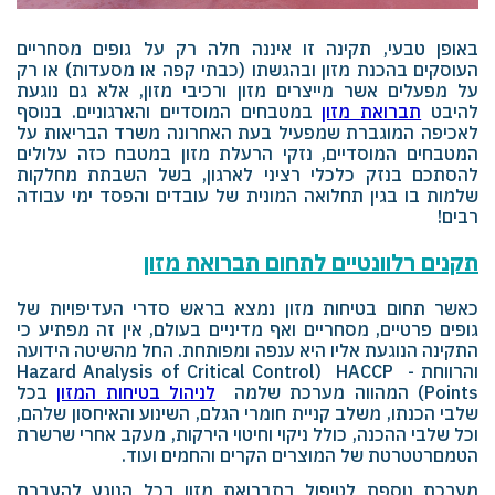
באופן טבעי, תקינה זו איננה חלה רק על גופים מסחריים
העוסקים בהכנת מזון ובהגשתו (כבתי קפה או מסעדות) או רק
על מפעלים אשר מייצרים מזון ורכיבי מזון, אלא גם נוגעת
להיבט
תברואת מזון
במטבחים המוסדיים והארגוניים. בנוסף
לאכיפה המוגברת שמפעיל בעת האחרונה משרד הבריאות על
המטבחים המוסדיים, נזקי הרעלת מזון במטבח כזה עלולים
להסתכם בנזק כלכלי רציני לארגון, בשל השבתת מחלקות
שלמות בו בגין תחלואה המונית של עובדים והפסד ימי עבודה
רבים!
תקנים רלוונטיים לתחום תברואת מזון
כאשר תחום בטיחות מזון נמצא בראש סדרי העדיפויות של
גופים פרטיים, מסחריים ואף מדיניים בעולם, אין זה מפתיע כי
התקינה הנוגעת אליו היא ענפה ומפותחת. החל מהשיטה הידועה
והרווחת -
HACCP
(
Hazard Analysis of Critical Control
Points
) המהווה מערכת שלמה
לניהול בטיחות המזון
בכל
שלבי הכנתו, משלב קניית חומרי הגלם, השינוע והאיחסון שלהם,
וכל שלבי ההכנה, כולל ניקוי וחיטוי הירקות, מעקב אחרי שרשרת
הטמםרטטרטת של המוצרים הקרים והחמים ועוד.
מערכת נוספת לטיפול בתברואת מזון בכל הנוגע להעברת