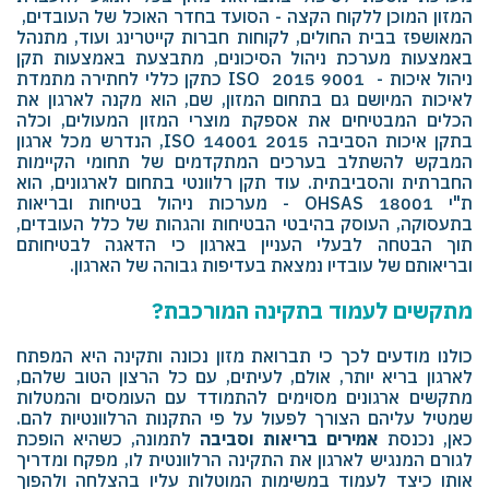
המזון המוכן ללקוח הקצה - הסועד בחדר האוכל של העובדים,
המאושפז בבית החולים, לקוחות חברות קייטרינג ועוד, מתנהל
באמצעות מערכת ניהול הסיכונים, מתבצעת באמצעות תקן
ניהול איכות - 9001 2015
ISO
כתקן כללי לחתירה מתמדת
לאיכות המיושם גם בתחום המזון, שם, הוא מקנה לארגון את
הכלים המבטיחים את אספקת מוצרי המזון המעולים, וכלה
בתקן איכות הסביבה 2015 14001
ISO
, הנדרש מכל ארגון
המבקש להשתלב בערכים המתקדמים של תחומי הקיימות
החברתית והסביבתית. עוד תקן רלוונטי בתחום לארגונים, הוא
ת"י 18001
OHSAS
- מערכות ניהול בטיחות ובריאות
בתעסוקה, העוסק בהיבטי הבטיחות והגהות של כלל העובדים,
תוך הבטחה לבעלי העניין בארגון כי הדאגה לבטיחותם
ובריאותם של עובדיו נמצאת בעדיפות גבוהה של הארגון.
מתקשים לעמוד בתקינה המורכבת?
כולנו מודעים לכך כי תברואת מזון נכונה ותקינה היא המפתח
לארגון בריא יותר, אולם, לעיתים, עם כל הרצון הטוב שלהם,
מתקשים ארגונים מסוימים להתמודד עם העומסים והמטלות
שמטיל עליהם הצורך לפעול על פי התקנות הרלוונטיות להם.
כאן, נכנסת
אמירים בריאות וסביבה
לתמונה, כשהיא הופכת
לגורם המנגיש לארגון את התקינה הרלוונטית לו, מפקח ומדריך
אותו כיצד לעמוד במשימות המוטלות עליו בהצלחה ולהפוך