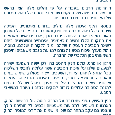
היתרונות הרבים בעבודה על פי נהלים אלה הוא בראש
ובראשונה הגישה של התקנים שבנוי בקונספט של ניהול סיכונים
של הארגונים בתחומים המדוברים.
בנוסף, תקני איכות אלה נהלים ברורים ואיכותיים, תפיסה
שיטתית של ניהול תוכנית סיכונים, והערכת הספקים של הארגון
באופן מוקפד אחת לשנה . יתרה מכך, ארגונים אשר מאמצים
את התקנים הללו נחשבים כאמינים, איכותיים ומשגשגים ביחס
לשאר הסביבה העסקית שלהם ומול הלקוחות שלהם. בנוסף,
ניהול מערך איכות מסוג זה גורם למניעת בזבוז משאבים וחיסכון
משמעותי בפן הכלכלי של החברה.
ארגון או פרט, כולנו חלק מהסביבה ולכן ישנה השפעה ישירה
למעשים שלנו על איכות הסביבה אשר עלולה להביא השלכות
בכל הנוגע לזיהום האוויר, השפכים, ייצור פסולת, שימוש במים
ובאנרגיה וכתוצאה מכך, פגיעה באיכות הסביבה. עסקים
וארגונים שאינם מנוהלים על פי מערך ניהול שכולל תוכנית
להגנת הסביבה עלולים לגרום לנזקים ולבזבוז מיותר במשאבי
הטבע.
בפן האישי, מפני שמדובר על הפרה בוטה של דרישות החוק,
הארגונים חשופים לתביעות משפטיות ובסיס לקוחותיהם הולך
ומצטמצם עקב מתחריהם שכן מיישמים את דרכי המוסר והחוק