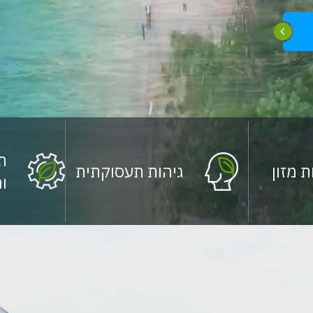
תק
 מזון
גיהות תעסוקתית
ור