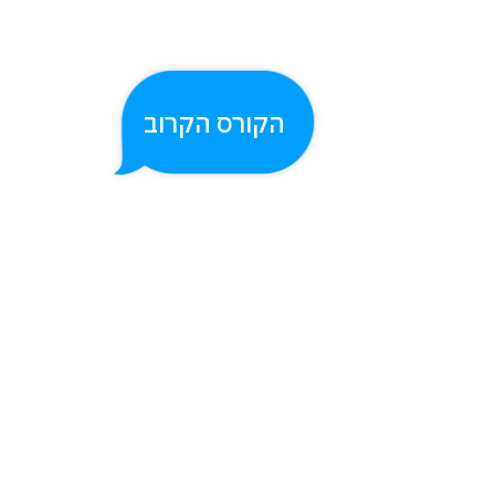
מאתר
הזדמנויות
לשיפור
ומוודא
שהארגון
פועל
הקורס הקרוב
בצורה
חכמה,
חסכונית
וידידותית
לסביבה.