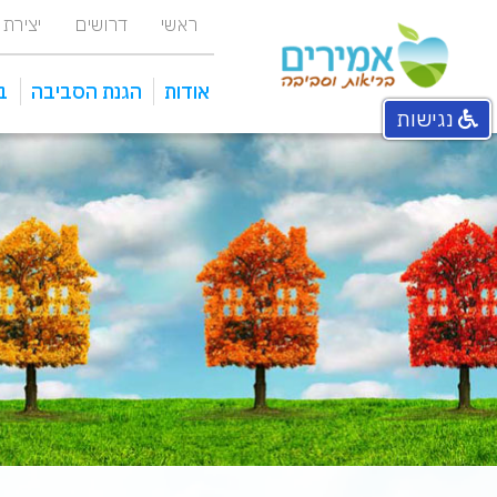
ראשי
דרושים
יצירת
אודות
הגנת הסביבה
ב
נגישות
אחראי איכות סביבה מפעלי
מכוני טיהור ומתקני שאיבה