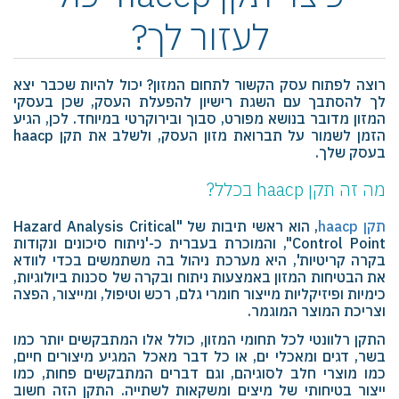
לעזור לך?
רוצה לפתוח עסק הקשור לתחום המזון? יכול להיות שכבר יצא
לך להסתבך עם השגת רישיון להפעלת העסק, שכן בעסקי
המזון מדובר בנושא מפורט, סבוך ובירוקרטי במיוחד. לכן, הגיע
הזמן לשמור על תברואת מזון העסק, ולשלב את תקן haacp
בעסק שלך.
מה זה תקן haacp בכלל?
תקן haacp
, הוא ראשי תיבות של "Hazard Analysis Critical
Control Point", והמוכרת בעברית כ-'ניתוח סיכונים ונקודות
בקרה קריטיות', היא מערכת ניהול בה משתמשים בכדי לוודא
את הבטיחות המזון באמצעות ניתוח ובקרה של סכנות ביולוגיות,
כימיות ופיזיקליות מייצור חומרי גלם, רכש וטיפול, ומייצור, הפצה
וצריכת המוצר המוגמר.
התקן רלוונטי לכל תחומי המזון, כולל אלו המתבקשים יותר כמו
בשר, דגים ומאכלי ים, או כל דבר מאכל המגיע מיצורים חיים,
כמו מוצרי חלב לסוגיהם, וגם דברים המתבקשים פחות, כמו
ייצור בטיחותי של מיצים ומשקאות לשתייה. התקן הזה חשוב