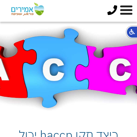
כיצד תקן haccp יכול