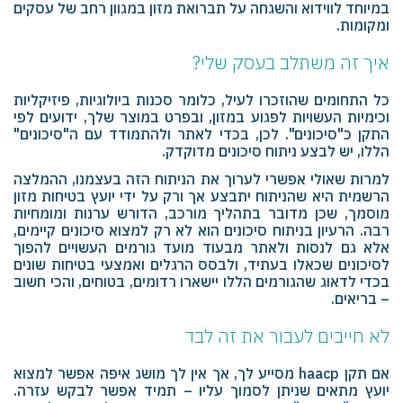
במיוחד לווידוא והשגחה על תברואת מזון במגוון רחב של עסקים
ומקומות.
איך זה משתלב בעסק שלי?
כל התחומים שהוזכרו לעיל, כלומר סכנות ביולוגיות, פיזיקליות
וכימיות העשויות לפגוע במזון, ובפרט במוצר שלך, ידועים לפי
התקן כ"סיכונים". לכן, בכדי לאתר ולהתמודד עם ה"סיכונים"
הללו, יש לבצע ניתוח סיכונים מדוקדק.
למרות שאולי אפשרי לערוך את הניתוח הזה בעצמנו, ההמלצה
הרשמית היא שהניתוח יתבצע אך ורק על ידי יועץ בטיחות מזון
מוסמך, שכן מדובר בתהליך מורכב, הדורש ערנות ומומחיות
רבה. הרעיון בניתוח סיכונים הוא לא רק למצוא סיכונים קיימים,
אלא גם לנסות ולאתר מבעוד מועד גורמים העשויים להפוך
לסיכונים שכאלו בעתיד, ולבסס הרגלים ואמצעי בטיחות שונים
בכדי לדאוג שהגורמים הללו יישארו רדומים, בטוחים, והכי חשוב
– בריאים.
לא חייבים לעבור את זה לבד
אם תקן haacp מסייע לך, אך אין לך מושג איפה אפשר למצוא
יועץ מתאים שניתן לסמוך עליו – תמיד אפשר לבקש עזרה.