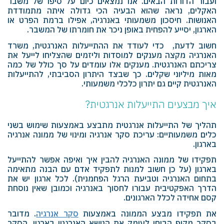
ועבור הדורות הבאים. אנו נמצאים כיום על סיפו של משבר
האקלים, נראה שהוא הבעיה הכי גדולה איתה מתמודדת
האנושות. חיסכון משמעותי באנרגיה, אפילו ברמת הפרט או
הארגון, יסייע להפחית באופן ניכר את חומרתו של המשבר.
חשוב לדעת, כדי לעודד את ההתייעלות האנרגטית, משרד
האנרגיה מקצה מענקים למוסדות וליזמים שהצליחו לייעל את
צריכתם האנרגטית. מענקים אלו עומדים על סך כולל של כמה
מאות מיליוני שקלים. כך שבצד היתרון הסביבתי, להתייעלות
האנרגטית קיים גם יתרון כלכלי משמעותי.
איך מבצעים התייעלות אנרגטית?
תהליך של התייעלות אנרגטית מתבצע באמצעות שימוש בשני
כלים משמעותיים: עריכת סקר אנרגיה ומינוי של ממונה אנרגיה
בארגון.
תפקידו של ממונה האנרגיה להבין איך ואיפה אפשר להתייעל
בארגון (על כן חשוב למנות לתפקיד אדם עם הבנה מתאימה
בתחום האנרגיה וטביעת הרגל הפחמנית). לכל ארגון יש את
הדרך האפקטיבית עבורו לחסוך באנרגיה וכמובן שאין נוסחת
קסם אחידה לכלל הארגונים.
את תפקידו מבצע הממונה באמצעות
סקר אנרגיה
. מדובר
בסקר מקיף הבוחן לעומק את הנושא האנרגטי בארגון. הסקר