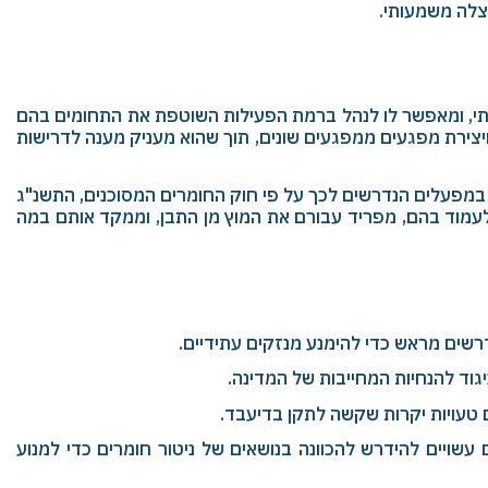
הצלה משמעותי.
יבתי, ומאפשר לו לנהל ברמת הפעילות השוטפת את התחומים בהם
ויצירת מפגעים ממפגעים שונים, תוך שהוא מעניק מענה לדרישות
 (מפעלים מסוכנים), התשי"ג - 1993סעיף 4 א' + ב', מינוי אחראי רעלים במפעלים הנדרשים לכך על פי חוק החומרים המסוכנים, התשנ"ג
לעמוד בהם, מפריד עבורם את המוץ מן התבן, וממקד אותם במה
שים מראש כדי להימנע מנזקים עתידיים.
יגוד להנחיות המחייבות של המדינה.
טעויות יקרות שקשה לתקן בדיעבד.
 עשויים להידרש להכוונה בנושאים של ניטור חומרים כדי למנוע