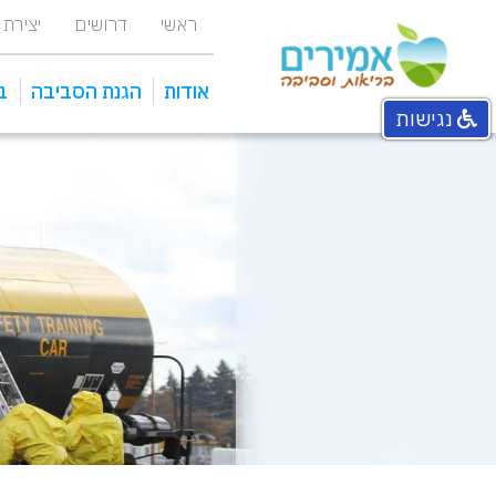
ראשי
דרושים
יצירת
אודות
הגנת הסביבה
ב
נגישות
אחראי איכות סביבה מפעלי
מכוני טיהור ומתקני שאיבה