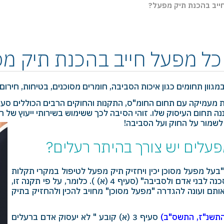
ייב בהכנת תיק מפעל?
ל מפעל חייב בהכנת תיק מ
ון תחומים כגון איכות הסביבה, חומרים מסוכנים, בטיחות, חירום ו
מעמיקה עם תחום החומ"ס, התקנות והחוקים הרבים הכוללים סעיפי
נה תחום העיסוק שלו. זוהי הסיבה לכך ששימוש בשירותי ייעוץ של
לשמור על החוק ועל הסביבה!
פעלים יש צורך בהיתר רעלים?
ים (מפעלים מסוכנים) התשנ"ג 1993 מורות כי "בעל מפעל מסוכן יכין ויחזיק תיק מפעל לטיפול במקרי תקלות
ותקריות העלולות להתרחש אגב תפעול מפעלו והעלולות להוות סכנה לבני אדם ולסביבה" (סעיף 4 (א) ). כלומר, על פי תקנה זו,
ותם ועונה להגדרה "מפעל מסוכן" מחויב להכין ולהחזיק בתיק
 התשנ"ז, התשס"ב)
סעיף 3 (א) קובע " לא יעסוק אדם ברעלים