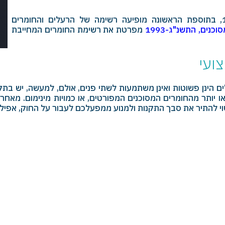
במסמך תקנות חומרים מסוכנים (סיווג ופטור), התשנ"ו-1996, בתוספת הראשונה מופיעה רשימה של הרעלים והחומרים
נים, התשנ"ג-1993
מפרטת את רשימת החומרים המחייבת
ועי
 הינן פשוטות ואינן משתמעות לשתי פנים, אולם, למעשה, יש בתקנ
ך באופן מקצועי. למשל, תנאים החלים על מי שמחזיק ב-40 או יותר מהחומרים המסוכנים המפורט
וי להתיר את סבך התקנות ולמנוע ממפעלכם לעבור על החוק, אפיל