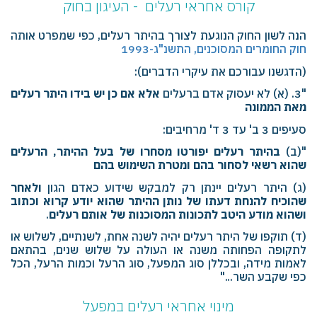
קורס אחראי רעלים - העיגון בחוק
הנה לשון החוק הנוגעת לצורך בהיתר רעלים, כפי שמפרט אותה
חוק החומרים המסוכנים, התשנ"ג-1993
(הדגשנו עבורכם את עיקרי הדברים):
"3. (א) לא יעסוק אדם ברעלים
אלא אם כן יש בידו היתר רעלים
מאת הממונה
סעיפים 3 ב' עד 3 ד' מרחיבים:
"(ב)
בהיתר רעלים יפורטו מסחרו של בעל ההיתר, הרעלים
שהוא רשאי לסחור בהם ומטרת השימוש בהם
(ג) היתר רעלים יינתן רק למבקש שידוע כאדם הגון
ולאחר
שהוכיח להנחת דעתו של נותן ההיתר שהוא יודע קרוא וכתוב
ושהוא מודע היטב לתכונות המסוכנות של אותם רעלים
.
(ד) תוקפו של היתר רעלים יהיה לשנה אחת, לשנתיים, לשלוש או
לתקופה הפחותה משנה או העולה על שלוש שנים, בהתאם
לאמות מידה, ובכללן סוג המפעל, סוג הרעל וכמות הרעל, הכל
כפי שקבע השר..."
מינוי אחראי רעלים במפעל