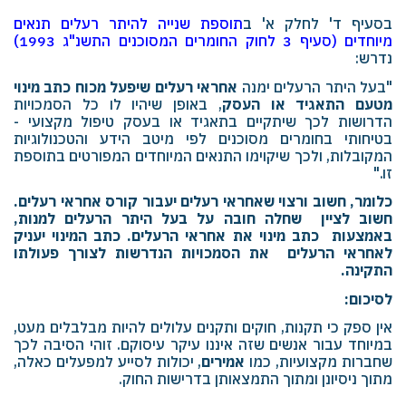
בסעיף ד' לחלק א' ב
תוספת שנייה להיתר רעלים תנאים
מיוחדים (סעיף 3 לחוק החומרים המסוכנים התשנ"ג 1993)
נדרש:
"בעל היתר הרעלים ימנה
אחראי רעלים שיפעל מכוח כתב מינוי
מטעם התאגיד או העסק
, באופן שיהיו לו כל הסמכויות
הדרושות לכך שיתקיים בתאגיד או בעסק טיפול מקצועי -
בטיחותי בחומרים מסוכנים לפי מיטב הידע והטכנולוגיות
המקובלות, ולכך שיקוימו התנאים המיוחדים המפורטים בתוספת
זו."
כלומר, חשוב ורצוי שאחראי רעלים יעבור קורס אחראי רעלים.
חשוב לציין שחלה חובה על בעל היתר הרעלים למנות,
באמצעות כתב מינוי את אחראי הרעלים. כתב המינוי יעניק
לאחראי הרעלים את הסמכויות הנדרשות לצורך פעולתו
התקינה.
לסיכום:
אין ספק כי תקנות, חוקים ותקנים עלולים להיות מבלבלים מעט,
במיוחד עבור אנשים שזה איננו עיקר עיסוקם. זוהי הסיבה לכך
שחברות מקצועיות, כמו
אמירים
, יכולות לסייע למפעלים כאלה,
מתוך ניסיונן ומתוך התמצאותן בדרישות החוק.