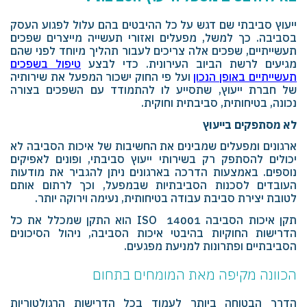
ייעוץ סביבתי שם דגש על כל ההיבטים בהם עלול לפגוע העסק
בסביבה. כך למשל, מפעלים ואזורי תעשייה מייצרים שפכים
תעשייתיים, שפכים אלה צריכים לעבור תהליך מיוחד לפני שהם
מגיעים לרשת הביוב העירונית. כדי לבצע
טיפול בשפכים
תעשייתיים באופן הנכון
ועל פי החוק ישכור המפעל את שירותיה
של חברת ייעוץ, שתסייע לו להתמודד עם השפכים בצורה
נכונה, בטיחותית, סביבתית וחוקית.
לא מסתפקים בייעוץ
ארגונים ומפעלים שמבינים את החשיבות של איכות הסביבה לא
יכולים להסתפק רק בשירותי ייעוץ סביבתי, ופונים לאפיקים
נוספים. באמצעות הדרכה בארגונים ניתן להגביר את מודעות
העובדים לסכנות הסביבתיות שבמפעל, וכך לרתום אותם
לטובת יצירת סביבת עבודה בטיחותית, נעימה וירוקה יותר.
תקן איכות הסביבה 14001
ISO
הוא התקן שמכלל את כל
הדרישות החוקיות בהיבטי איכות הסביבה, ניהול הסיכונים
הסביבתיים ופתרונות למניעת מפגעים.
הכוונה מקיפה מאת המומחים בתחום
הדרך הבטוחה ביותר לעמוד בכל הדרישות הרגולטוריות