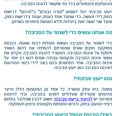
מהעסקים והמפעלים בכל מה שקשור להגנת הסביבה.
ייעוץ סביבתי יכול לשמש "מורה נבוכים" ב"תרגום" דרישות
החוק לידי מעשה, כדי שמצד אחד העסק יעמוד בדרישות החוק,
ומצד שני יעשה זאת ביעילות וללא הוצאות מיותרות כשניתן.
מה אנחנו עושים כדי לשמור על הסביבה?
כדי לשמור על הסביבה נעשות פעולות רבות ושונות. הכנסת
מחוקקת חוקים שונים שמטרתם להפחית את זיהום האוויר
ולפקח על איכות הסביבה, המשרד להגנת הסביבה מקדם את
נושאי איכות הסביבה ומקומות עבודה שמים דגש רב יותר על
איכות הסביבה. אחד התחומים בהם באה לידי ביטוי המודעות
לאיכות הסביבה הוא ייעוץ סביבתי.
מהו ייעוץ סביבתי?
מפעל, בית עסק ומשרד, כל אחד מן המקומות הללו מייצר
מזהמים ומטרדים שעלולים לפגוע בסביבה, וכדי להימנע
מפגיעה יש
להיעזר בייעוץ סביבתי
.
חשוב להבין שמדובר בתחום
רציני המעוגן בחוק, ודורש התמחות מקצועית וניסיון תעסוקתי.
באילו היבטים מטפל הייעוץ הסביבתי?