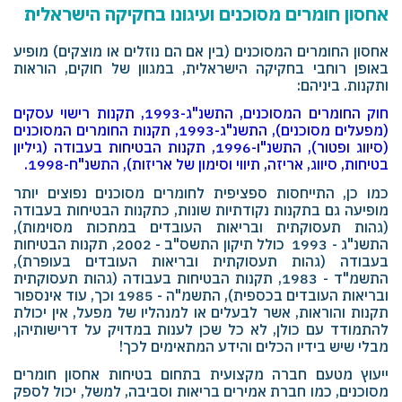
אחסון חומרים מסוכנים
ועיגונו בחקיקה הישראלית
אחסון החומרים המסוכנים (בין אם הם נוזלים או מוצקים) מופיע
באופן רוחבי בחקיקה הישראלית, במגוון של חוקים, הוראות
ותקנות. ביניהם:
חוק החומרים המסוכנים, התשנ"ג-1993
,
תקנות רישוי עסקים
(מפעלים מסוכנים), התשנ"ג-1993
,
תקנות החומרים המסוכנים
(סיווג ופטור), התשנ"ו-1996
,
תקנות הבטיחות בעבודה (גיליון
בטיחות, סיווג, אריזה, תיווי וסימון של אריזות), התשנ"ח-1998
.
כמו כן, התייחסות ספציפית לחומרים מסוכנים נפוצים יותר
מופיעה גם בתקנות נקודתיות שונות, כתקנות הבטיחות בעבודה
(גהות תעסוקתית ובריאות העובדים במתכות מסוימות),
התשנ"ג - 1993 כולל תיקון התשס"ב - 2002, תקנות הבטיחות
בעבודה (גהות תעסוקתית ובריאות העובדים בעופרת),
התשמ"ד - 1983, תקנות הבטיחות בעבודה (גהות תעסוקתית
ובריאות העובדים בכספית), התשמ"ה - 1985 וכך, עוד אינספור
תקנות והוראות, אשר לבעלים או למנהליו של מפעל, אין יכולת
להתמודד עם כולן, לא כל שכן לענות במדויק על דרישותיהן,
מבלי שיש בידיו הכלים והידע המתאימים לכך!
ייעוץ מטעם חברה מקצועית בתחום בטיחות אחסון חומרים
מסוכנים, כמו חברת
‎ ‎
אמירים
‎ ‎
בריאות
‎ ‎
וסביבה, למשל, יכול לספק