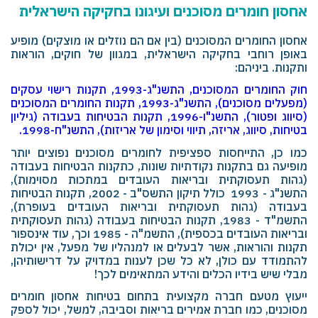
אחסון חומרים מסוכנים
ועיגונו בחקיקה הישראלית
אחסון החומרים המסוכנים (בין אם הם נוזלים או מוצקים) מופיע
באופן רוחבי בחקיקה הישראלית, במגוון של חוקים, הוראות
ותקנות. ביניהם:
חוק החומרים המסוכנים, התשנ"ג-1993
,
תקנות רישוי עסקים
(מפעלים מסוכנים), התשנ"ג-1993
,
תקנות החומרים המסוכנים
(סיווג ופטור), התשנ"ו-1996
,
תקנות הבטיחות בעבודה (גיליון
בטיחות, סיווג, אריזה, תיווי וסימון של אריזות), התשנ"ח-1998
.
כמו כן, התייחסות ספציפית לחומרים מסוכנים נפוצים יותר
מופיעה גם בתקנות נקודתיות שונות, כתקנות הבטיחות בעבודה
(גהות תעסוקתית ובריאות העובדים במתכות מסוימות),
התשנ"ג - 1993 כולל תיקון התשס"ב - 2002, תקנות הבטיחות
בעבודה (גהות תעסוקתית ובריאות העובדים בעופרת),
התשמ"ד - 1983, תקנות הבטיחות בעבודה (גהות תעסוקתית
ובריאות העובדים בכספית), התשמ"ה - 1985 וכך, עוד אינספור
תקנות והוראות, אשר לבעלים או למנהליו של מפעל, אין יכולת
להתמודד עם כולן, לא כל שכן לענות במדויק על דרישותיהן,
מבלי שיש בידיו הכלים והידע המתאימים לכך!
ייעוץ מטעם חברה מקצועית בתחום בטיחות אחסון חומרים
מסוכנים, כמו חברת
‎ ‎
אמירים
‎ ‎
בריאות
‎ ‎
וסביבה, למשל, יכול לספק