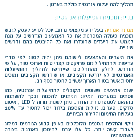
תהליך להתייעלות אנרגטית כוללת בארגון .
בניית תוכנית התייעלות אנרגטית
ממונה אנרגיה
בעל ידע מקצועי נרחב, יוכל לסייע לעסק לגבש
תוכנית פעולה המפרטת את כל האמצעים הנדרשים על מנת
לממש את היעדים שהוגדרו ואת כל ההיבטים בהם נדרשים
שינויים.
את היעדים והאמצעים ליישומם ניתן יהיה לסווג לפי סדרי
עדיפות ולהתחיל ליזום פרויקטים קצרי טווח וארוכי טווח, על פי
הנדרש. לחלק מהתהליכים שיידרשו לתהליך ה
התייעלות
האנרגטית
לא ידרשו תקציבים, או שידרשו תקציבים נמוכים
יחסית אשר בטווח הארוך עשויים לחסוך כסף רב.
ישנם אמצעים פשוטים ומקובלים להתייעלות אנרגטית, כמו
ווסתים במערכת המיזוג הניתנים לתכנות ובכך להשתנות
בהתאם לטמפרטורת החדר., ניתן לשנות נורות ל LED , איטום
סדקים, פערים, נזילות והוספת בידוד יכול לחסוך עד 10%
בעלויות החימום והקירור הביתיים.
ניקוי
והחלפת מסננים מלוכלכים באופן קבוע הגורמים למיזוג
לעבוד קשה יותר. כל אלו יגרמו לחיסכון באנרגיה בצורה
משמעותית.