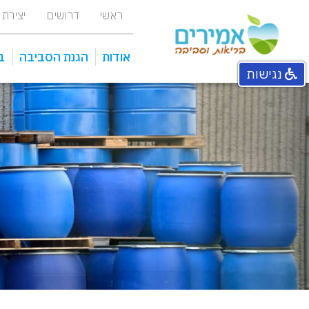
ראשי
דרושים
יצירת
אודות
הגנת הסביבה
ב
נגישות
אחראי איכות סביבה מפעלי
מכוני טיהור ומתקני שאיבה