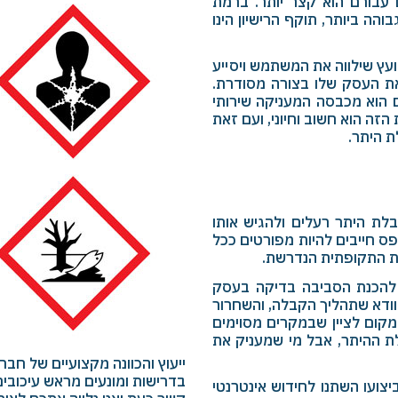
 עבורם הוא קצר יותר. ברמת
והה ביותר, תוקף הרישיון הינו
ועץ שילווה את המשתמש ויסייע
את העסק שלו בצורה מסודרת.
ם הוא מכבסה המעניקה שירותי
 הזה הוא חשוב וחיוני, ועם זאת
ת היתר.
ת היתר רעלים ולהגיש אותו
ס חייבים להיות מפורטים ככל
ת התקופתית הנדרשת.
 להכנת הסביבה בדיקה בעסק
וודא שתהליך הקבלה, והשחרור
קום לציין שבמקרים מסוימים
לת ההיתר, אבל מי שמעניק את
ייעוץ והכוונה מקצועיים של חב
בדרישות ומונעים מראש עיכובים 
יות לביצועו השתנו לחידוש אינטרנטי