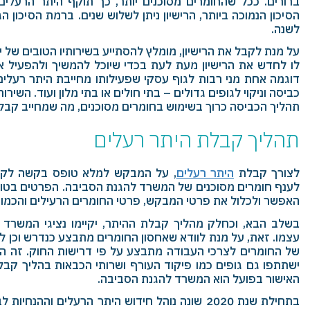
ברורים. ככל שהחומרים מסוכנים יותר, כך תוקף היתר הרעלים
הסיכון הנמוכה ביותר, הרישיון ניתן לשלוש שנים. ברמת הסיכון הגב
לשנה.
על מנת לקבל את הרישיון, מומלץ להסתייע בשירותיו הטובים של י
לו לחדש את הרישיון מעת לעת בכדי שיוכל להמשיך ולהפעיל 
דוגמה אחת מני רבות לגוף עסקי שפעילותו מחייבת היתר רעלי
כביסה וניקוי לגופים גדולים – בתי חולים או בתי מלון ועוד. השירות
תהליך הכביסה כרוך בשימוש בחומרים מסוכנים, מה שמחייב קבל
תהליך קבלת היתר רעלים
לצורך קבלת
היתר רעלים
, על המבקש למלא טופס בקשה לקבל
לענף חומרים מסוכנים של המשרד להגנת הסביבה. הפרטים בטופ
האפשר ולכלול את פרטי המבקש, פרטי החומרים הרעילים והכמו
בשלב הבא, וכחלק מהליך קבלת ההיתר, יקיימו נציגי המשרד
עצמו. זאת, על מנת לוודא שאחסון החומרים מתבצע כנדרש וכן ל
של החומרים לצרכי העבודה מתבצע על פי דרישות החוק. זה המ
ישתתפו גם גופים כמו פיקוד העורף ושרותי הכבאות בהליך קב
האישור בפועל הוא המשרד להגנת הסביבה.
בתחילת שנת 2020 שונה נוהל חידוש היתר הרעלים וההנח