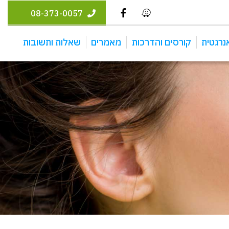
08-373-0057
נרגטית
קורסים והדרכות
מאמרים
שאלות ותשובות