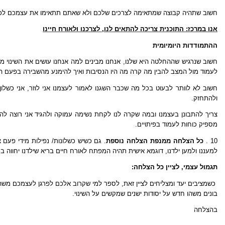
חשוב שתהיה קבוצה שמתאימה לצרכים שלכם ולא שאתם תתאימו את עצמכם לכל
אנו במרכז: התוכנית צריכה להתאים לנו, לצרכנו ולאורח חיינו
ההתמודדות היומיומית
חשוב שנרגיש שההחלטה היא שלנו, אנחנו מבינים למה אנחנו עושים את השינוי מאי
לעמוד מול המצב להבין מה קרה מה היו הנסיבות ואיך להימנע מהשבירה בפעם 
חשוב לא לוותר לבעוט בכל מה שכבר השגנו לאמור לעצמנו אני לוזר, אני כשלון
ולהתחזק.
צריך להתבונן בעצמנו ובמה שקרה לנו לקחת נשימה עמוקה ולהגיד אני רוצה להמ
מספיק כוחות לעמוד בפיתויים.
10 .
כל הצלחה ממנפת הצלחה נוספת
. גם כשיש כשלונות/ נפילות מידי פעם 
למעננו ולמען ילדנו, דוגמא אישית תהיה המפתח לאורח חיים בריא שילדנו יחווה 
תגמול עצמי, לציין כל הצלחה:
כשמציבים יעד ומצליחים לציין זאת, לספר למי שקרוב אלכם לפרגן לעצמכם משהו 
בונים משהו חדש על יסודות ישנים שמקשים על השינוי.
בהצלחה