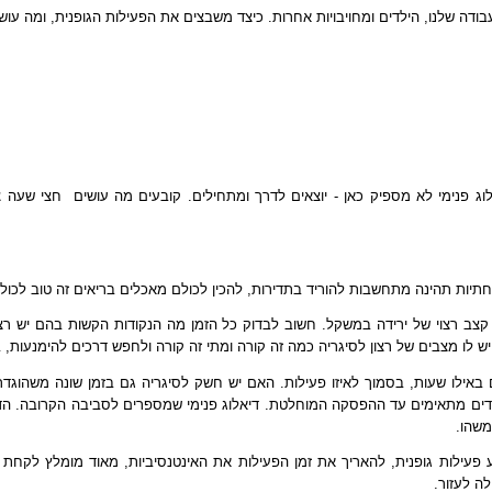
ודה שלנו, הילדים ומחויבויות אחרות. כיצד משבצים את הפעילות הגופנית, ומה עו
יאלוג פנימי לא מספיק כאן - יוצאים לדרך ומתחילים. קובעים מה עושים  חצי 
ות תהינה מתחשבות להוריד בתדירות, להכין לכולם מאכלים בריאים זה טוב לכולם
קצב רצוי של ירידה במשקל. חשוב לבדוק כל הזמן מה הנקודות הקשות בהם יש ר
ש לו מצבים של רצון לסיגריה כמה זה קורה ומתי זה קורה ולחפש דרכים להימנעות,
באילו שעות, בסמוך לאיזו פעילות. האם יש חשק לסיגריה גם בזמן שונה משהוגדר,
שבוע יורדים מהכמות הקודמת ב 20%, 50%, וכך מציבים יעדים מתאימים עד ההפסקה המוחלטת. דיאלוג פנימי 
פעילות גופנית, להאריך את זמן הפעילות את האינטנסיביות, מאוד מומלץ לקחת מ
לה לעזור.