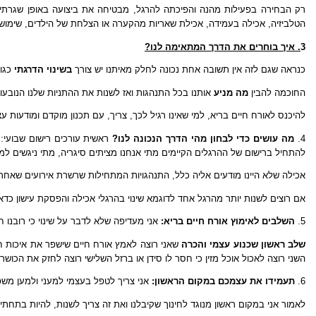
רק הבחירה בפעילות מהנה והפיכתה להרגל, מבטיחה את ביצועה באופן שגרתי 
הטלביזיה, אכילה בעמידה, אכילת שאריות מהקערה או הצלחת של הילדים, שימוש
3
. איך בוחרים את הדרך המתאימה לנו?
כנראה שגם לזה אין תשובה אחת נכונה לחלק מאיתנו יש צורך
בשינוי הדרגתי
כגון
החוכמה להבין
מה מניע
אותנו בכל התנהגות ואז לשנות את ההתניות שלנו הנובעות 
להיכנס לאורח חיים בריא, למי שאינו רגיל לכך, צריך, עם תכנון מוקדם ומודעות
4.
מה עושים כדי לבחון מהי הדרך הנכונה לנו?
ראשית עורכים רישום שבועי: 
להתחיל ברישום של ההרגלים הקיימים מתי אנחנו מציתים סיגריה, מתי ניגשים ל
אכילה שלא היינו מודעים אליה כלל, התנהגויות המתחילות שרשרת אירועים שאחר 
אם רוצים לשנות יותר מהרגל אחד לדוגמא שינוי בהרגלי אכילה והפסקת עישון כד
5.
השלבים לאימוץ אורח חיים בריא:
אני מעדיפה שלא לדבר על שינוי כי רובנו 
שלב ראשון שכנוע עצמי והכרה
שאני רוצה לאמץ אורח חיים שישפר את איכות חיי
השני רוצה לאכול אוכל מזין כי חסר לו סידן או ברזל השלישי רוצה לחזק את הכוש
6.
תעמידו את עצמכם במקום הראשון:
אני צריך לטפל בעצמי למעני ולמען משפ
לאמור אני במקום ראשון מנוגד לחינוך שקיבלנו ואת זה צריך לשנות, להיות בתחתית ה