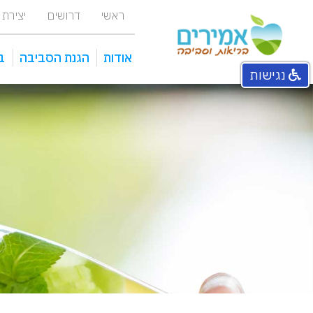
ראשי
דרושים
יצירת
אודות
הגנת הסביבה
ב
נגישות
אחראי איכות סביבה מפעלי
מכוני טיהור ומתקני שאיבה