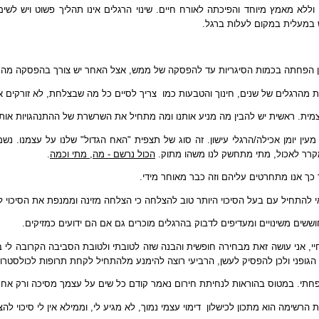
וללא מאמץ מיוחד והפיכתה לאורח חיים.
שינוי הרגלים אינו תהליך פשוט ויש לש
 במעלית במקום לעלות ברגל.
 הפחתה בכמות הסיגריות עד להפסקה של ממש, אצל האחר יש צורך בהפסקה מהרגע לע
מהרגלים של שנים, חינוך והטבעות כמו  צריך לסיים כל מה שבצלחת, לא זורקים אוכ
 עצמית. ראשית יש להבין מה מניע אותנו ומה מתחיל את השרשרת של ההתנהגויות אות
מעין יומן אכילה/הרגלי עישון. זה סוג של תצפית "האח הגדול" שלנו על עצמנו. נ
מקרר לאכול, מתי מתחשק לנו משהו מתוק.
הכול נרשם - מה, מתי וכמה
.
כך אנו מתחרטים עליהם וזה כבר מאוחר מידי.
אי להתחיל עם בעל הסיכוי היותר טוב להצלחה כי הצלחה מזינה וממנפת את הסיכוי ל
חוששים משינויים ומעדיפים לדבוק בהרגלים מוכרים גם אם הם ידועים כמזיקים.
, אני עושה זאת מבחירה חופשית והבנה שזה לטובתי ולטובת הסביבה הקרובה לי בן זו
ר הגופני ולכן להפסיק לעשן, הרביעי רוצה להימנע מלהתחיל לקחת תרופות לכולסטרו
חתי. במטוס בהוראות לנחיתת חירום נאמר קודם כל שים על עצמך מסיכה ורק אחר כך
רשימה הוא מתכון לכישלון  דימוי עצמי נמוך, לא מגיע לי, וממילא אין לי סיכוי להצ