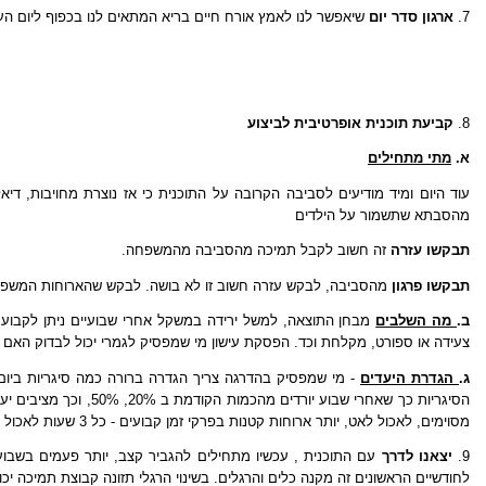
7.
ארגון סדר יום
שיאפשר לנו לאמץ אורח חיים בריא המתאים לנו בכפוף ליום העב
8.
קביעת תוכנית אופרטיבית לביצוע
א.
מתי מתחילים
עוד היום ומיד מודיעים לסביבה הקרובה על התוכנית כי אז נוצרת מחויבות, ד
מהסבתא שתשמור על הילדים
תבקשו עזרה
זה חשוב לקבל תמיכה מהסביבה מהמשפחה.
תבקשו פרגון
מהסביבה, לבקש עזרה חשוב זו לא בושה. לבקש שהארוחות המשפחתי
ב.
מה השלבים
מבחן התוצאה, למשל ירידה במשקל אחרי שבועיים ניתן לקבוע 
צעידה או ספורט, מקלחת וכד. הפסקת עישון מי שמפסיק לגמרי יכול לבדוק האם י
ג.
הגדרת היעדים
- מי שמפסיק בהדרגה צריך הגדרה ברורה כמה סיגריות ביום 
הסיגריות כך שאחרי 
מסוימים, לאכול לאט, יותר ארוחות קטנות בפרקי זמן קבועים - כל 3 שעות לאכול משהו.
9.
יצאנו לדרך
עם התוכנית , עכשיו מתחילים להגביר קצב, יותר פעמים בשבוע 
לחודשיים הראשונים זה מקנה כלים והרגלים. בשינוי הרגלי תזונה קבוצת תמיכה יכו