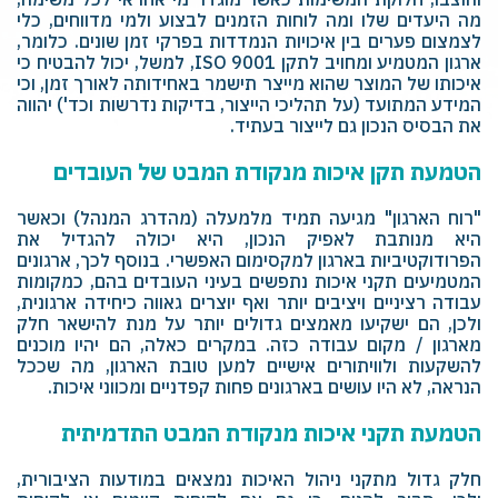
מה היעדים שלו ומה לוחות הזמנים לבצוע ולמי מדווחים, כלי
לצמצום פערים בין איכויות הנמדדות בפרקי זמן שונים. כלומר,
ארגון המטמיע ומחויב לתקן
ISO 9001
, למשל, יכול להבטיח כי
איכותו של המוצר שהוא מייצר תישמר באחידותה לאורך זמן, וכי
המידע המתועד (על תהליכי הייצור, בדיקות נדרשות וכד') יהווה
את הבסיס הנכון גם לייצור בעתיד.
הטמעת תקן איכות מנקודת המבט של העובדים
"רוח הארגון" מגיעה תמיד מלמעלה (מהדרג המנהל) וכאשר
היא מנותבת לאפיק הנכון, היא יכולה להגדיל את
הפרודוקטיביות בארגון למקסימום האפשרי. בנוסף לכך, ארגונים
המטמיעים תקני איכות נתפשים בעיני העובדים בהם, כמקומות
עבודה רציניים ויציבים יותר ואף יוצרים גאווה כיחידה ארגונית,
ולכן, הם ישקיעו מאמצים גדולים יותר על מנת להישאר חלק
מארגון / מקום עבודה כזה. במקרים כאלה, הם יהיו מוכנים
להשקעות ולוויתורים אישיים למען טובת הארגון, מה שככל
הנראה, לא היו עושים בארגונים פחות קפדניים ומכווני איכות.
הטמעת תקני איכות מנקודת המבט התדמיתית
חלק גדול מתקני ניהול האיכות נמצאים במודעות הציבורית,