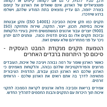
ולכן, סביר להניח, כי גם אם לקוחות קיימים או לקוחות
פוטנציאליים של הארגון, אינם שואלים את הארגון על קיומם
בצורה יזומה, הם עדיין נמצאים בתת המודע שלהם, וישלפו
ברגע שיוזכרו.
תקנים כמו תקן איכות הסביבה (
ISO 14001
) ותקן אבטחת
איכות בפיתוח, תכנון, ייצור, התקנה, שירות ותחזוקה (
ISO
9001
) יוצרים עבור ארגונים המשתמשים חיזוק בעיניי הלקוחות
ובזכות תקנים אלו גם בונים תדמית נכונה, ונותנים להם יתרון
ניכר על פני מתחריהם שלא עושים זאת.
הטמעת תקנים מנקודת המבט העסקית -
סיכום סך היתרונות ברבדים האחרים
כאשר הארגון שומר על רמה גבוהה ויציבה של איכות, העובדים
מרוצים והפרודוקטיביות שלהם גבוהה, והלקוחות מאמינים כי
הארגון שלכם הוא הארגון הנכון עבורם, התדמית הציבורית
מתאימה לדרך בה אתם רואים את הארגון שלכם - הרווחים
זורמים.
אמירים בריאות וסביבה מלווה ארגונים לקראת הסמכה לתקני
איכות תוך היכרות עם התקנים והבנת החסמים לתהליך החדש.