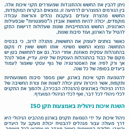
ניתן להבין את החשש וההתנגדות שמעוררים תקני איכות אלה.
בין הגורמים המוצהרים לרתיעה זו, נמצאים הבקרות המוקפדות,
החשש מהצרת צעדים בעקבות נהלים והוראות עבודה
מוקפדים, יכולה להיות תחושת אובדן ה"ספונטניות" שבפעילות
הארגונית, החשש מהתחייבויות שונות שעלולות דרישות התקן
להטיל על הארגון, ועוד סיבות שונות,
כאשר בוחנים לעומק את החששות, מתגלה לרוב, כי בבסיס
התחושה נמצא החשש משינוי. אותו חשש שאין לו מקום
בהתנהלות עסקית מאוזנת. אחרי הכל, גם אם לתחושת בטן יש
מקום של כבוד בהתנהלות העסקית של ימינו, עדיין, אסור לנהל
אך ורק לפיה את האסטרטגיה של גוף עסקי שאמור לעמוד
ביעדים בסופה של כל שנה.
להטמעת תקני איכות בארגון, ישנן מספר סיבות משמעותיות
ותקפות, אשר היכרות עימן יכולה לשנות את צורת החשיבה של
הדרג הניהולי בארגונים (ההנהלה הבכירה), ולהפוך את התקנים
לכלי ניהולי לכל דבר, ואף לכלי הניהולי המועדף.
השגת איכות ניהולית באמצעות תקן
ISO
ניהול איכות על ידי הטמעת תקנים בארגון מההביט הניהולי היא
דרך מעולה עבור מנהלים להבטיח יכולת מעקב על היעדים
והוצבו, חלוקת המשימות כאשר מוגדר מי אחראי לכל משימה,