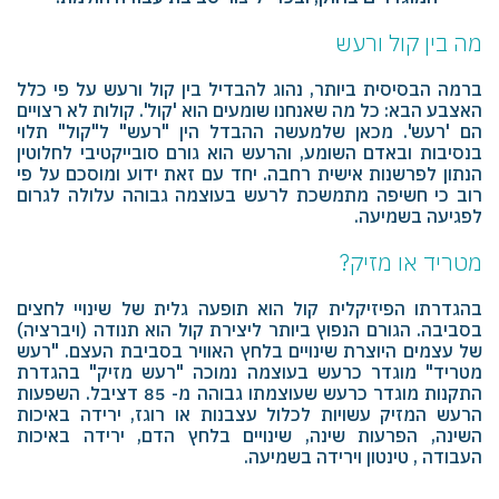
מה בין קול ורעש
ברמה הבסיסית ביותר, נהוג להבדיל בין קול ורעש על פי כלל
האצבע הבא: כל מה שאנחנו שומעים הוא 'קול'. קולות לא רצויים
הם 'רעש'. מכאן שלמעשה ההבדל הין "רעש" ל"קול" תלוי
בנסיבות ובאדם השומע, והרעש הוא גורם סובייקטיבי לחלוטין
הנתון לפרשנות אישית רחבה. יחד עם זאת ידוע ומוסכם על פי
רוב כי חשיפה מתמשכת לרעש בעוצמה גבוהה עלולה לגרום
לפגיעה בשמיעה.
מטריד או מזיק?
בהגדרתו הפיזיקלית קול הוא תופעה גלית של שינויי לחצים
בסביבה. הגורם הנפוץ ביותר ליצירת קול הוא תנודה (ויברציה)
של עצמים היוצרת שינויים בלחץ האוויר בסביבת העצם. "רעש
מטריד" מוגדר כרעש בעוצמה נמוכה "רעש מזיק" בהגדרת
התקנות מוגדר כרעש שעוצמתו גבוהה מ- 85 דציבל. השפעות
הרעש המזיק עשויות לכלול עצבנות או רוגז, ירידה באיכות
השינה, הפרעות שינה, שינויים בלחץ הדם, ירידה באיכות
העבודה , טינטון וירידה בשמיעה.