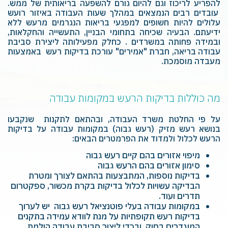
להפריע לריכוז וגם להיום גורם להשפעה בריאותית של ממש.
עובדים רבים הנמצאים במהלך שעות העבודה באיזור רועש
עלולים להיות חשופים למפגעי בריאות הנגרמים מרעש ללא
ידיעתם. הבעיה שכיחה בתחומי הבניין, התעשייה והחקלאות,
ובמידה פחותה במשרדים . כחלק מפעילותה ליצירת סביבת
עבודה בריאה, חברת "אמירים" עורכת בדיקות רעש באמצעות
מעבדה מוסמכת.
מה כוללות בדיקות הרעש במקומות עבודה
על פי החלטת משרד העבודה, ובהתאם לתקנות שנקבעו
בנושא רעש מזיק (רעש גבוה) במקומות עבודה על בדיקות
הרעש לכלול ולמדוד את הפרמטרים הבאים:
מיפוי אזורים בהם קיים רעש גבוה
סימון אזורים בהם הרעש גבוה
בדיקות נוספות, המתבצעות בהתאם לצורך ומטרת
הבדיקה עשויות לכלול בדיקות בקרת מכשור, ספקטרום
תדרים ועוד.
במקומות עבודה בעלי פוטנציאל רעש גבוה יש לערוך
בדיקות רעש תקופתיות על מנת לוודא עמידה בתקנים
המוגדרים בחוק, ובכדי ליצור סביבת עבודה הולמת.