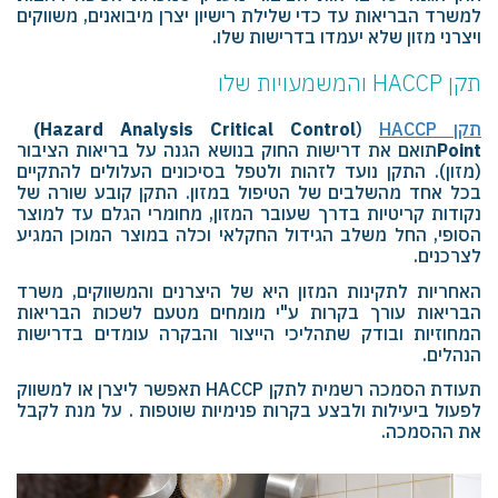
למשרד הבריאות עד כדי שלילת רישיון יצרן מיבואנים, משווקים
ויצרני מזון שלא יעמדו בדרישות שלו.
תקן
HACCP
והמשמעויות שלו
תקן
HACCP
(
(Hazard Analysis Critical Control
Point
תואם את דרישות החוק בנושא הגנה על בריאות הציבור
(מזון). התקן נועד לזהות ולטפל בסיכונים העלולים להתקיים
בכל אחד מהשלבים של הטיפול במזון. התקן קובע שורה של
נקודות קריטיות בדרך שעובר המזון, מחומרי הגלם עד למוצר
הסופי, החל משלב הגידול החקלאי וכלה במוצר המוכן המגיע
לצרכנים.
האחריות לתקינות המזון היא של היצרנים והמשווקים, משרד
הבריאות עורך בקרות ע"י מומחים מטעם לשכות הבריאות
המחוזיות ובודק שתהליכי הייצור והבקרה עומדים בדרישות
הנהלים.
תעודת הסמכה רשמית לתקן
HACCP
תאפשר ליצרן או למשווק
לפעול ביעילות ולבצע בקרות פנימיות שוטפות . על מנת לקבל
את ההסמכה.