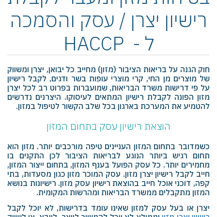
רישיון יצרן / עסק והסמכה
ל - HACCP
חוק הגנה על בריאות הציבור (מזון) מחייב כל יבואן, יצרן ומשווק
של מוצרים מן החי, קרי מוצרי עופות בשר ודגים, לקבל רישיון
על פי דרישות משרד הבריאות, שמועברות בפרוט רב לכל יצרן
מזון הפונה לקבלת רישיון המתאים לעיסוקו. היצרנים נדרשים
להטמיע את המערכת בארגון בכל שלב הקשור לטיפול במזון.
הוצאת רישיון עסק בתחום המזון
כשמדובר בתחום המזון העניינים טיפה מורכבים יותר. מזון הוא
תחום רגיש ביותר הנוגע לבריאות הציבור לכן התקנים בו
מחמירים יותר. כל עסק הפועל בענף המזון, בתחום ייצור המזון,
חייב לקבל רישיון יצרן מזון. עסק המוכר מזון כגון מסעדות, בתי
קפה, דוכני אוכל חייב בהוצאת רישיון עסק מזון. רישיונות בנושא
המזון מתקבלים ממשרד הבריאות ומהרשות המקומית.
יצרן או בעל עסק למזון שאינו עומד בדרישות, לא יוכל לקבל
רישיון יצרן מזון
וממילא לא יוכל להמשיך לייצר, לייבא או לשווק