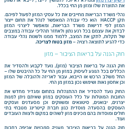
את התוצרת שלו ומזון מן החי בכלל.
נהלי משרד הבריאות מחייבים את כל עסקי המזון לפעול לפיהם.
תקן
HACCP
הוא כלי עבודה המאפשר לנהל את תחום ייצור
המזון לפי דרישות משרד הבריאות, ומאפשר ליצרני המזון
לבדוק את עצמם בכל רגע נתון ולאחזר תהליכי עבודה במצבים
של תקלות, לתקן את המצב, ללמוד ממנו ולשנות נהלי עבודה
כדי להגיע לתוצאה רצויה –
מזון בטוח לצריכה
.
חוק הגנה על בריאות הציבור – מזון
חוק הגנה על בריאות הציבור (מזון), נועד לקבוע ולהסדיר את
הכללים בכל הנוגע לעיסוק במזון מן החי על כל ההיבטים שלו –
החל משלב הרכש או הייבוא, עבור לאריזה ולהובלה של המזון
וכן אחסון נאות ושימוש נכון במזון מן החי.
החוק נועד להסדיר את ההתנהלות בתחום ומגדיר מחדש את
החובות המוטלות על כלל העוסקים במזון שאיתם ניתן למנות
יצרנים, יבואנים, סיטונאים ומשווקים וכן מסעדנים ועסקים
העוסקים בהסעדה מוסדית כגון חברת קייטרינג מטבחי בתי
חולים ומוסדות בהם מכינים מזון לשוהים במקום ולצוות העובדים
ועוד.
חוק הגנה על בריאות הציבור מעניק סמכויות אכיפה רחבות