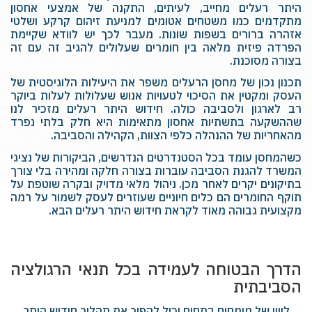
היתר רעלים מחייב, לעיתים, התקנה של אמצעי אחסון
מתקדמים כמו משטחים אטומים למניעת זיהום קרקע ושלטי
אזהרה ברורים בשפות שונות. מעבר לכך יש לוודא שקיימת
הפרדה פיזית מלאה בין חומרים שעלולים להגיב זה עם זה
בצורה מסוכנת.
תכנון נכון של מחסן הרעלים משפר את היעילות הלוגיסטית של
העסק ומקטין את הסיכוי לטעויות אנוש שעלולות לעלות ביוקר
רב לארגון ולסביבה כולה. חידוש היתר רעלים מזכיר לנו
שההשקעה בתשתיות אחסון מתאימות היא חלק בלתי נפרד
מהאחריות של ההנהלה כלפי הצוות, הקהילה והסביבה.
כשהמחסן עומד בכל הסטנדרטים הנדרשים, הביקורות של נציגי
המשרד להגנת הסביבה עוברות בצורה חלקה ומהירה בלי צורך
בתיקונים יקרים לאחר מכן. ניהול מלאי מדויק ובקרה שוטפת על
תוקף החומרים הם כלים חיוניים שעוזרים לעסק לשמור על רמה
מקצועית גבוהה מאוד לקראת חידוש היתר רעלים הבא.
הדרך הבטוחה לעמידה בכל תנאי הרגולציה
הסביבתית
ליווי של מומחים בתחום יכול להפוך את תהליך חידוש היתר