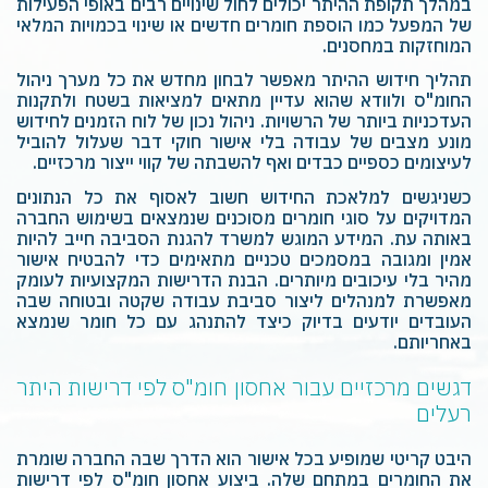
במהלך תקופת ההיתר יכולים לחול שינויים רבים באופי הפעילות
של המפעל כמו הוספת חומרים חדשים או שינוי בכמויות המלאי
המוחזקות במחסנים.
תהליך חידוש ההיתר מאפשר לבחון מחדש את כל מערך ניהול
החומ"ס ולוודא שהוא עדיין מתאים למציאות בשטח ולתקנות
העדכניות ביותר של הרשויות. ניהול נכון של לוח הזמנים לחידוש
מונע מצבים של עבודה בלי אישור חוקי דבר שעלול להוביל
לעיצומים כספיים כבדים ואף להשבתה של קווי ייצור מרכזיים.
כשניגשים למלאכת החידוש חשוב לאסוף את כל הנתונים
המדויקים על סוגי חומרים מסוכנים שנמצאים בשימוש החברה
באותה עת. המידע המוגש למשרד להגנת הסביבה חייב להיות
אמין ומגובה במסמכים טכניים מתאימים כדי להבטיח אישור
מהיר בלי עיכובים מיותרים. הבנת הדרישות המקצועיות לעומק
מאפשרת למנהלים ליצור סביבת עבודה שקטה ובטוחה שבה
העובדים יודעים בדיוק כיצד להתנהג עם כל חומר שנמצא
באחריותם.
דגשים מרכזיים עבור אחסון חומ"ס לפי דרישות היתר
רעלים
היבט קריטי שמופיע בכל אישור הוא הדרך שבה החברה שומרת
את החומרים במתחם שלה. ביצוע אחסון חומ"ס לפי דרישות