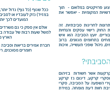
צוע פרויקטים במלואם - תוך
ככל שגוף (כל גוף) גדול יותר,
שויות המקומיות - יאפשר את
במזיד) נזק לעובדיו או לסביבה
המועדים לכך יות
ונות לחריגות סביבתיות. זה
אולם אין ספק כי גם משרדים
 החוק רישוי עסקים והנחיות
למשל שעות רבות של עבודה בעת 
ריים. יועץ הסביבה הוא איש
הארץ נד
ים בתחומים מגוונים. ברוב
ם, ניהול שפכי תעשייה, איכות
חברת אמירים בריאות וסביבה 
חומרים מסוכנים, רעש
הסביבתי?
לקרקעות אשר חשודות בזיהום
סקרי קרקע, דיגום גז קרקע
קירי השפעה על הסביבה, סקרי
תיבת חוות דעת מומחה. במידת