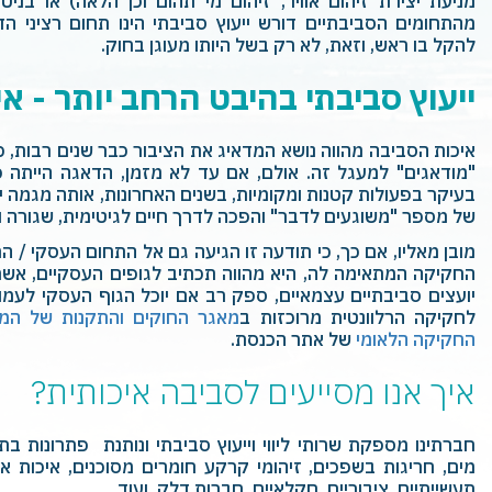
מניעת יצירת זיהום אוויר, זיהום מי תהום וכן הלאה) או בנ
מהתחומים הסביבתיים דורש ייעוץ סביבתי הינו תחום רציני הדו
להקל בו ראש, וזאת, לא רק בשל היותו מעוגן בחוק.
ייעוץ סביבתי
בהיבט הרחב יותר - אי
איכות הסביבה מהווה נושא המדאיג את הציבור כבר שנים רבות, 
"מודאגים" למעגל זה. אולם, אם עד לא מזמן, הדאגה הייתה פ
בעיקר בפעולות קטנות ומקומיות, בשנים האחרונות, אותה מגמה 
של מספר "משוגעים לדבר" והפכה לדרך חיים לגיטימית, שגורה ו
מובן מאליו, אם כך, כי תודעה זו הגיעה גם אל התחום העסקי / הת
החקיקה המתאימה לה, היא מהווה תכתיב לגופים העסקיים, אשר,
יועצים סביבתיים עצמאיים, ספק רב אם יוכל הגוף העסקי לעמו
לחקיקה הרלוונטית מרוכזות ב
מאגר החוקים והתקנות של המ
החקיקה הלאומי
של אתר הכנסת.
איך אנו מסייעים לסביבה איכותית?
חברתינו מספקת שרותי ליווי וייעוץ סביבתי ונותנת פתרונות בת
מים, חריגות בשפכים, זיהומי קרקע חומרים מסוכנים, איכות אוו
תעשייתיים, ציבוריים, חקלאיים, חברות דלק ועוד.