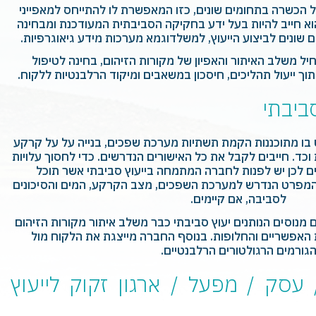
ל הכשרה בתחומים שונים, כזו המאפשרת לו להתייחס למאפייני
הוא חייב להיות בעל ידע בחקיקה הסביבתית המעודכנת ומבחינה
ונים לביצוע הייעוץ, למשלדוגמא מערכות מידע גיאוגרפיות.
יל משלב האיתור והאפיון של מקורות הזיהום, בחינה לטיפול
תוך ייעול תהליכים, חיסכון במשאבים ומיקוד הרלבנטיות ללקוח.
ביבתי
בו מתוכננות הקמת תשתיות מערכת שפכים, בנייה על על קרקע
כד. חייבים לקבל את כל האישורים הנדרשים. כדי לחסוך עלויות
יים לכן יש לפנות לחברה המתמחה בייעוץ סביבתי אשר תוכל
המפרט הנדרש למערכת השפכים, מצב הקרקע, המים והסיכונים
לסביבה, אם קיימים.
מנוסים הנותנים יעוץ סביבתי כבר משלב איתור מקורות הזיהום
 האפשריים והחלופות. בנוסף החברה מייצגת את הלקוח מול
גורמים הרגולטורים הרלבנטיים.
סק / מפעל / ארגון זקוק לייעוץ