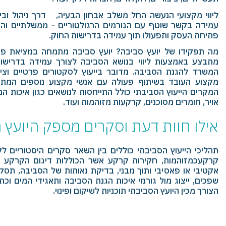
ליווי מקצועי הנעשה החל משלב אבחון הבעיה, דרך ניהול ובי
עמידה בקשר שוטף עם הגורמים הרגולטוריים - ממשלתיים והר
פתיחת העסק ותפעולו תוך עמידה בדרישות החוק.
מה תפקידו של יועץ סביבה? יועץ סביבה מתמחה במציאת פתר
מתבצע באמצעות ליווי בנושא הסביבה לצורך עמידה בדרישות
המשרד להגנת הסביבה. מדובר בייעוץ לסקטורים פרטיים וציבו
מקצוע העובד בשיתוף פעולה עם אנשי מקצוע נוספים המתמח
המקרים הייעוץ הסביבתי כולל התייחסות לנושאים כגון איכות המי
אויר, חומרים מסוכנים, קרקעות מזוהמות ועוד.
אילו חוות דעת וסקרים מספק היועץ 
תהליכי הייעוץ הסביבתי כוללים בין השאר סקרים היסטוריים 
קרקעכמזוהמות, חקירות קרקע אשר הכוללות דיגום הקרקע ו
אקטיבי או פאסיבי ותוך מבני, בדיקת נאותות של הסביבה, תס
שפכים, ייצוג מול גורמי איכות הגנת הסביבה ותאגידי המים וכ
הצורך מכין היועץ הסביבתי תוכניות לשיקום ופינוי.