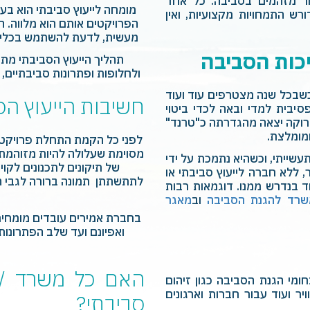
יטור מזהמים בסביבה. כל אחד
מומחה לייעוץ סביבתי הוא בע
רש התמחויות מקצועיות, ואין
הפרויקטים אותם הוא מלווה. 
מעשית, לדעת להשתמש בכלים ש
כות הסביבה
תהליך הייעוץ הסביבתי מתח
ולחלופות ופתרונות סביבתיים, 
כשבכל שנה מצטרפים עוד ועוד
חשיבות הייעוץ הס
סיבית למדי ובאה לכדי ביטוי
ירוקה יצאה מהגדרתה כ"טרנד"
מומלצת.
לפני כל הקמת התחלת פרויקט 
מסוימת שעלולה להיות מזוהמת ו
עשייתי, וכשהיא נתמכת על ידי
של תיקונים לתכנונים לקו
 ללא חברה לייעוץ סביבתי או
לתתשתתן תמונה ברורה לגבי 
ד בנדרש ממנו. דוגמאות רבות
שרד להגנת הסביבה
וב
מאגר
בחברת אמירים עובדים מומחים 
ואפיונם ועד שלב הפתרונות
ה
האם כל משרד / ע
חומי הגנת הסביבה כגון זיהום
יר ועוד עבור חברות וארגונים
סביבתי?