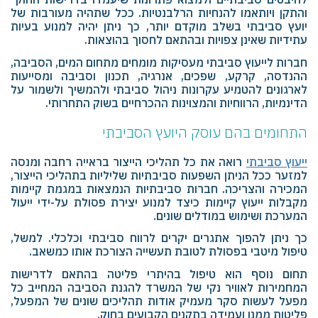
והתקן ויותאמו להנחיות הרלבנטיות. ככל שתהיה מעורבות של
יועץ סביבתי בשלב מוקדם יותר, כך ניתן יהיה למנוע בעיות
עתידיות שאינן צפויות ובהתאם לחסוך בהוצאות.
חברות לייעוץ סביבתי מעסיקות מומחים מתחום המים, הסביבה,
ההנדסה, קרקע, שפכים, אנרגיה, תכנון וסביבה ומסייעות
לארגונים להטמיע עקרונות ניהול סביבתי ולהמשיך ולשמור על
הדינמיות, הרווחיות והמצוינות ההכרחיים בשוק התחרותי.
התחומים בהם עוסק היועץ הסביבתי
ייעוץ סביבתי
רואה את כל תהליכי הייצור בראייה רחבה ומנסה
למזער ככל הניתן השפעות סביבתיות שליליות בתהליכי הייצור,
המכירה והצריכה. חברות סביבתיות הנמצאות במגמת קיימות
מקבלות ייעוץ קיימות כיצד למנוע יצירת פסולת על-ידי ייעול
המערכת ושימוש במודלים שונים.
כך ניתן להפוך אתגרים יקרים לרווח סביבתי וכלכלי. למשל,
טיפול מיטבי בפסולת לטובת תעשייה הצורכת אותו כמשאב.
תחום נוסף הוא טיפול בהיתרי פליטה בהתאם לדרישות
המחמירות לאוויר נקי של המשרד להגנת הסביבה המחייב כל
מפעל לעשות סקר מעמיק אודות תהליכים שונים של המפעל,
פליטות ממנו ועמידה בתקנים הקבועים בחוק.