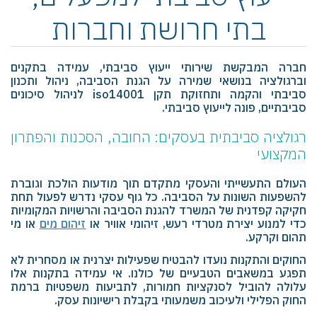
בתי חרושת וחברות
חברה המבקשת שירותי ייעוץ סביבתי, עמידה בתקנים
וברגולציה בנושאי שמירה על הגנת הסביבה, ניהול ותכנון
סביבתי והקמה ותחזוקת תקן iso14001 לניהול סיכונים
סביבתיים, פונה לייעוץ סביבתי.
רגולציה סביבתית בעסקים: החובה, הסכנות והפתרון
המקצועי
העולם התעשייתי והעסקי מתקדם תוך מודעות הולכת וגוברת
להשפעות השונות על הסביבה. כל גוף עסקי נדרש לפעול תחת
חקיקה קפדנית של המשרד להגנת הסביבה והרשויות המקומיות
כדי למנוע יצירת מטרדי רעש, זיהומי אוויר או
זיהום מים
או מי
תהום וקרקע.
החוקים והתקנות נועדו להבטיח שפעילות יצרנית או מסחרית לא
תפגע במשאבים הטבעיים של כולנו. אי עמידה בתקנות אלו
עלולה להוביל לסנקציות חמורות, לתביעות משפטיות ברמת
החוק הפלילי ולעיכוב משמעותי בקבלת רישיונות עסק.