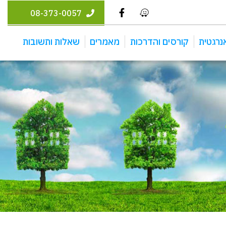
08-373-0057
נרגטית
קורסים והדרכות
מאמרים
שאלות ותשובות