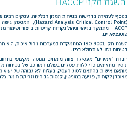
השגת תקני HACCP
(lysis Critical Control Point
HACCP מתמקד בזיהוי וניהול נקודות קריטיות בייצור ושימור 
פוטנציאליים.
השגת תקן ISO 9001 המתמקדת במערכות ניהול איכות, 
בטיחות מזון לא תסולא בפז.
חברת "אמירים" מעסיקה צוות מומחים מנוסה ומקצועי בתחום י
וניסיון מתאימים כדי ללוות עסקים בעולם המורכב של בטיחות מזון
מותאם אישית בהתאם לסוג העסק. בעלות לא גבוהה של יעוץ תו
מאובדן לקוחות, פגיעה במוניטין, קנסות גבוהים וזריקת חומרי גל