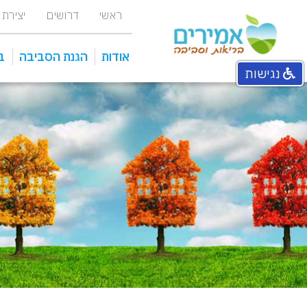
ראשי
דרושים
יצירת
אודות
הגנת הסביבה
ב
נגישות
אחראי איכות סביבה מפעלי
מכוני טיהור ומתקני שאיבה