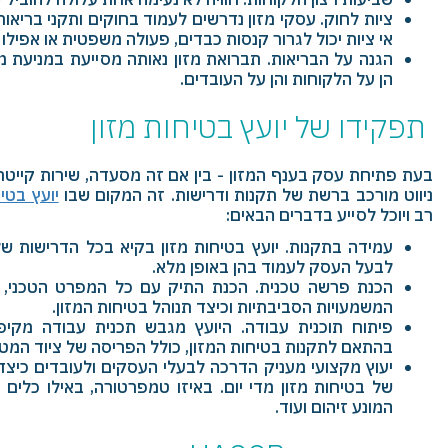
ציות לחוק. עסקי מזון נדרשים לעמוד בחוקים ותקני בריאות
אי ציות יכול לגרור קנסות כבדים, פעולה משפטית או אפילו
הגנה על הבריאות. תברואת מזון נאותה מסייעת במניעת מח
הן על הלקוחות והן על העובדים.
תפקידו של יועץ בטיחות מזון
בעת פתיחת עסק בענף המזון - בין אם זה מסעדה, שירות קייטרינ
ניווט מורכב ברשת של תקנות ודרישות. זה המקום שבו
יועץ בטיח
רב ויוכל לסייע בדברים הבאים:
עמידה בתקנות. יועץ בטיחות מזון בקיא בכל הדרישות ש
לבעל העסק לעמוד בהן באופן מלא.
הכנת פרשה טכנית. הכנת התיק עם כל המפרט הטכני, תה
המשמעויות הסביבתיות וכיצד תנוהל בטיחות המזון.
פיתוח תוכנית עבודה. היועץ מגבש תכנית עבודה מקי
בהתאם לתקנות בטיחות המזון, כולל הפריסה של ציוד המטבח
יעוץ מקצועי מעניק הדרכה לבעלי העסקים ולעובדים כיצ
של בטיחות מזון מדי יום. באיזו טמפרטורה, באילו כלים
המונע זיהום ועוד.