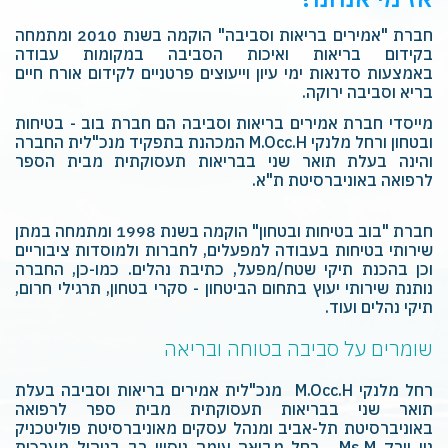
‎בקידום בריאות‎ ‎ואיכות‎ ‎הסביבה‎ ‎במקומות‎ ‎עבודה
מייסדי חברת אמירים בריאות וסביבה הם חברת בוב - בטיחות
ובטחון ורחל מלנקי M.Occ.H ‏המכהנת בתפקיד מנכ"לית החברה
והינה בעלת תואר שני בבריאות תעסוקתית מבית הספר
לרפואה באוניברסיטת ת"א.
חברת "בוב בטיחות ובטחון" הוקמה בשנת 1998 ומתמחה במתן
שירותי בטיחות בעבודה‎ ‎למפעלים, ‏לחברות ולמוסדות‎ ‎ציבוריים
וכן בהכנת תיקי שטח/מפעל, כתיבת נהלים. כמו-כן, החברה
נותנת ‏שירותי יעוץ‎ ‎בתחום הביטחון - סקרי בטחון, תרגילי חרום,
תיקי נהלים ועוד.‏
שומרים על סביבה בטוחה ובריאה
רחל מלנקי ‎ M.Occ.H מנכ"לית אמירים בריאות וסביבה בעלת
תואר שני בבריאות תעסוקתית ‏מבית ספר לרפואה
באוניברסיטת תל-אביב ומנהל עסקים מאוניברסיטת ‏פוליטכניק
ניו יורק ‏‎ Ms.M‏. רחל מביאה עימה ניסיון רב בניהול מערכות