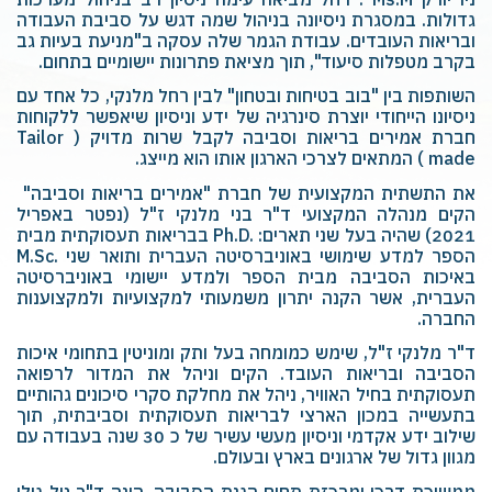
גדולות. במסגרת ניסיונה ‏בניהול שמה דגש על סביבת העבודה
ובריאות העובדים. עבודת הגמר שלה עסקה ‏ב"מניעת בעיות גב
בקרב מטפלות סיעוד", תוך מציאת פתרונות יישומיים בתחום.‏
השותפות בין "בוב בטיחות ובטחון" לבין רחל מלנקי, כל אחד עם
ניסיונו הייחודי יוצרת ‏סינרגיה של ידע וניסיון שיאפשר ללקוחות
חברת אמירים בריאות וסביבה לקבל שרות ‏מדויק ( ‏Tailor
made‏ ) המתאים לצרכי הארגון אותו הוא מייצג.‏
את התשתית המקצועית של חברת "אמירים בריאות וסביבה"
הקים מנהלה המקצועי ד"ר בני מלנקי ז"ל (נפטר באפריל
2021) שהיה בעל שני תארים: Ph.D.‎‏ בבריאות תעסוקתית מבית
באיכות הסביבה מבית הספר ולמדע יישומי ‏באוניברסיטה
העברית, אשר הקנה יתרון משמעותי למקצועיות ולמקצוענות
החברה.
ד"ר מלנקי ז"ל, שימש כמומחה בעל ותק ומוניטין בתחומי איכות
הסביבה ‏ובריאות העובד. הקים וניהל את המדור לרפואה
תעסוקתית בחיל האוויר, ניהל את ‏מחלקת סקרי סיכונים גהותיים
בתעשייה במכון הארצי לבריאות תעסוקתית וסביבתית, תוך
שילוב ידע אקדמי וניסיון מעשי עשיר של כ 30 שנה בעבודה עם
מגוון גדול של ארגונים בארץ ובעולם.
ממשיכת דרכו ומרכזת תחום הגנת הסביבה, הינה ד"ר טל גולן