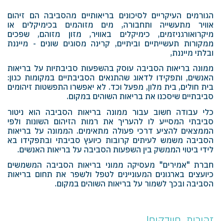
הגורמים העיקריים לסיכונים בריאותיים מהסביבה הם זיהום
אוויר מתעשייה ותחבורה, מים מזוהמים בכימיקלים או
מיקרואורגניזמים, כימיקלים באוויר, מזון מזוהם, שפכים
ממקורות תעשייתיים וביתיים, קרינה מסוגים שונים - מייננת
ובלתי מייננת,
ממונה בריאות הסביבה עוסק בהשפעות סביבתיות על בריאות
האנשים, ותפקידו לדאוג שהתנאים הסביבתיים במקומות כגון:
בית חולים, בית מלון, מפעל וכד. לא יאפשרו התפשטות זיהומים
סביבתיים שיסכנו את בריאות השוהים במקום.
כלי עבודה חשוב עבור ממונה בריאות הסביבה הוא ניטור
סביבתי המסייע לו להעריך את רמות הזיהום השונות ולפי
הממצאים להציע דרכי פעולה מתאימים. ה
ממונה על בריאות
הסביבה משמש לעיתים קרובות כיועץ סביבתי ובתפקידו בא
לידי ביטוי הממשק בין השפעות הסביבה על בריאות האנשים.
חברת "אמירים" מעסיקה ממוני בריאות הסביבה המשמשים
כיועצים בארגונים המעוניינים לטפל ולשפר את תחום בריאות
הסביבה ובכך לשמור על בריאות השוהים במקום.
זהירות, חיידקים!