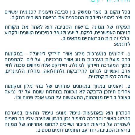
בכל מקום בו נוצר ממשק בין סביבה חיצונית לפנימית עשויים
להיווצר זיהומי חיידקים המסכנים את בריאות השוהים במקום.
תפקידו של ממונה בריאות הסביבה הוא לאתר את מקורות
הזיהום האפשריים, לפקח, לייעץ ולטפל בסיכונים השונים ולקבוע
כללי זהירות תברואתיים מתאימים.
לדוגמא:
1. זיהומים במערכות מיזוג אוויר חיידקי ליגיונלה - במקומות
בהם פועלות מערכות מיזוג אוויר מרכזיות, עלולים להתפתח
בתוך המערכת חיידקי לגיונלה. חיידיקם אלה מהווים סכנה לחיי
אדם ועשויים לגרום להידבקות ולתחלואה, מחלת הלגיונרים,
עלולה להיות קטלנית.
2. זיהומים במזון: במזנונים פתוחים של בתי מלון ומקומות
אחרים תיתכן הדבקה לא מכוונת במחלות שונות על ידי נגיעה
באוכל בידיים מזוהמות, התעטשות על מגש אוכל פתוח וכו'.
הפתרון הוא באמצעות טיפול מונע: טיפול מתאים במערכת
המיזוג האוויר והדרכה לטיפול נכון במזון ושמירה עליו הם חיוניים
לשמירה על בריאות הציבור ושייכים לתחומי אחריותו של ממונה
בריאות הסביבה, יחד עם תחומים דומים נוספים.