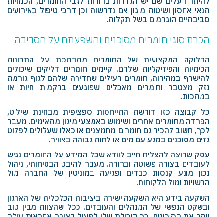
להיתר רעלים שם יש הגדרות ברורות לגבי החומרים, הכמויות
תנאי אחסון ושיטות מיגון אם נדרשות וכן דרכי טיפול באירועים
סביבתיים הנגרמים בשל תקלות.
הכרת סוגי חומרים מסוכנים והשפעתם על הסביבה
החלוקה המקצועית של החומרים מתבססת על התכונות
הכימיות והפיזיקליות שלהם. קיימים חומרים דליקים שיכולים
להישרף במהירות, חומרים רעילים שחדירה שלהם לגוף גורמת
נזק מצטבר וחומרים מאכלים שפוגעים ברקמות חיות או
במתכות.
כל קבוצה כזו דורשת התייחסות ספציפית מבחינת שילוט,
הפרדה מחומרים אחרים ושימוש באמצעי מיגון מתאימים. מעבר
לכך, חשוב להכיר גם חומרים מחמצנים או כאלו שעלולים לפלוט
גזים מסוכנים במגע עם מים או לחות גבוהה באוויר.
עסק שרוצה להצליח חייב לוודא שכל המידע על החומרים נגיש
לעובדים בצורה פשוטה וברורה. מעבר להיבט הבטיחותי, ניהול
נכון מונע קנסות כבדים ופגיעה במוניטין של החברה מול
הרשויות ומול הלקוחות.
השקעה בידע היא השקעה ישירה ביציבות הכלכלית של הארגון
ובשקט הנפשי של המנהלים והעובדים. ככל שהצוות מבין טוב
יותר את הסיכונים, כך היכולת שלו לפעול בצורה אחראית עולה