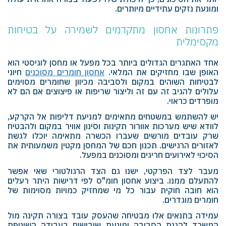
ומונעת נזקים עתידיים מיותרים.
פתרונות אחסון מתקדמים לשמירה על בטיחות
מקסימלית
אחד האתגרים הגדולים ביותר בכל מפעל או מחסן לוגיסטי הוא
האופן שבו מחזיקים את המלאי.
אחסון חומרים מסוכנים
חיוני
לבטיחות השוהים במקום ולסביבה מכיוון שחומרים מסוימים
עלולים להגיב זה עם זה וליצור שריפות או פיצוצים אם הם לא
מופרדים כראוי.
יש להשתמש במשטחים מתאימים למניעת דליפות אל הקרקע,
לוודא שיש מערכות אוורור תקינות וסינון אוויר במקום ולהבטיח
שרק עובדים מורשים שעברו הכשרה מתאימה יוכלו לגשת
לאזורים הרגישים. תכנון חכם של המחסן מקטין משמעותית את
הסיכוי לאירועים חריגים ומסוכנים במפעל.
מעבר לצד הפרקטי, ישנו גם הצד הרגולטורי שאי אפשר
להתעלם ממנו. ביצוע אחסון חומ"ס לפי דרישות היתר רעלים
הוא חובה חוקית עבור כל מי שמחזיק כמויות מסוימות של
חומרים מוגדרים.
עמידה בתנאים אלו מבטיחה שהעסק עובד בצורה תקינה מול
המשרד להגנת הסביבה ומונעת שיבושים בעבודה השוטפת