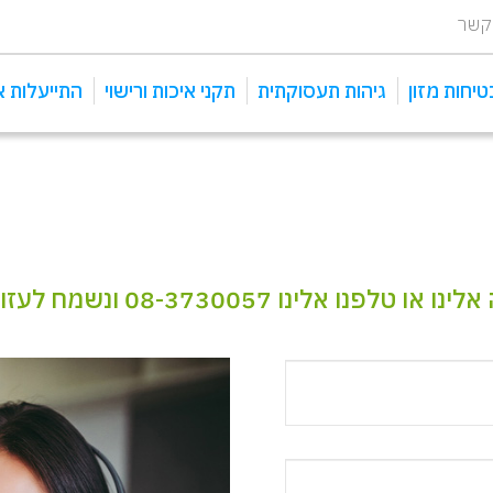
 קשר
טיחות מזון
גיהות תעסוקתית
תקני איכות ורישוי
התייעלות א
ניטור אוויר - IAQ
תקן iso 45001
שיטת haccp לניהול מזון
בטיחות מזון Iso 22000
ינו 08-3730057 ונשמח לעזור.