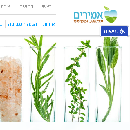
ראשי
דרושים
יצירת
אודות
הגנת הסביבה
ב
נגישות
אחראי איכות סביבה מפעלי
מכוני טיהור ומתקני שאיבה