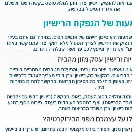
יאות להנפיק רישיון יצרן, ניתן למלא טופס בקשה רשמי ולשלם
את אגרת הטיפול בבקשה.
ות של הנפקת הרישיון
מעות היא סיכון חייהם של אנשים רבים. במידה וגם אתם בעלי
הנפיק את הרישיון לצורך תפעול מלא וחוקי, צרו עמנו קשר באתר
" ואנו נדריך ונייעץ לכם עד אשר קבלת ההיתרים.
ות ורישיון עסק מזון מהבית
 אינו מאפשר ייצור מזון ביתי, והפעלת מטבחים מסחריים ביתיים
הבריאות. בהקשר זה, רישיון יצרן ביתי מצריך לעמוד בדרישות
זון באופן ביתי כרוכה בסיכון תברואתי בהקשר לתחום בטיחות
מזון.
שתנה ותלויה בסוג העסק, באופי הבקשה (רישיון חדש צפוי להיות
 משרד הבריאות), ואף במספר העובדים בעסק. פירוט נוסף בנוגע
ם רישיון יצרן משרד הבריאות באתר.
ו על עצמכם מפני הבירוקרטיה?
צרן מזון, והצורך בידע מקצועי והבנה בתחום, יש ערך רב בייעוץ