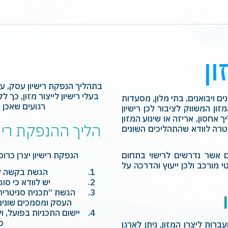
ון
בתהליך הנפקת רישיון עסק, 
בעלי רישיון לייצור מזון, כך 
ם ויבואנים, בתי מלון, מסעדות
רגועים שאכן 
ון המשווק לציבור לכן רישיון
 אחסון, אריזה או שינוע המזון
הליך ההנפקת ריש
רה לוודא שהתהליכים השונים
ם אשר נדרשים לרישוי בתחום
הנפקת רישיון יצרן כרו
י מורכב ולכן ייעוץ והדרכה על
הגשת בקשה לר
יש לוודא כי סו
הגשת ״תכנית סניטרית
העסק ומסמכים שונים
יישום התכניות בפועל, 
כ
רות ליצרן המזון, ניתן לארגן