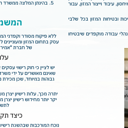
בהינתן המלצה ממשרד הבר
ן, עיבוד וייצור המזון, עבור
ת ובטיחות המזון בכל שלבי
המשמע
הלי עבודה מוקפדים שיבטיחו
ללא פיקוח מסודר וקפדני המש
עסק בתחום המזון ומעוניינים ל
של חברת "אמירים
עלוי
יש לציין כי חוק רישוי עסקים
שאינם מאושרים על ידי משרד 
גבוהות במיוחד, שכן מכירת מ
יתרה מכך, עלות רישיון יצרן מ
יקר יותר מחידוש רישיון יצרן
לתשלו
כיצד תקל
נוכח המורכבות שבהשגת רישיון י