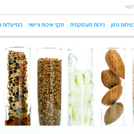
 קשר
טיחות מזון
גיהות תעסוקתית
תקני איכות ורישוי
התייעלות א
ניטור אוויר - IAQ
תקן iso 45001
שיטת haccp לניהול מזון
בטיחות מזון Iso 22000