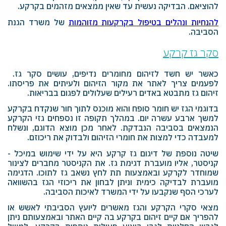
להוציאם. הבדיקה נעשית עד שאין ממצאים מזהמים בקרקע.
להנחיות ונהלים בטיפול בקרקעות מזוהמות
של משרד הגנת
הסביבה.
סקר גז קרקע
כאשר יש חשד לזיהום מחומרים נדיפים, עושים סקר גז.
לפעמים צריך לאתר את מקור הזיהום ולעיתים את פריסתו.
זיהום גז מתבטא באדים רעילים שעלולים לפגום בבריאות.
בדוגמי הגז יש חומר סופח והוא מוכנס לתוך חור שנקדח בקרקע
למשך ארבע עשרה יום. במהלך תקופה זו נספחים גזי הקרקע
הנמצאים בסביבה הנבדקת. לאחר מכן מוצא הדוגם, ונשלח
למעבדה כדי למצות את חומרי הזיהום ולבדוק את ריכוזם.
שיטה נוספת של דיגום גז קרקע היא על ידי שימוש במיכל -
קניסטר, אליו מועברת דגימת גז. את הקניסטר מחברים לצינור
שמוחדר לקרקע ובאמצעות תת לחץ נשאב גז לתוכו. הדגימה
מועברת לבדיקה כימית וניתן לבחון את ריכוזי הגז בהשוואה
לערכי הסף שנקבעו על ידי המשרד לאיכות הסביבה.
מצאי סקרי הקרקע והגז מאשרים ליועץ הסביבתי לאשש או
להפריך אם קיים זיהום בקרקע בה קיים האתר ובאמצעותם ניתן